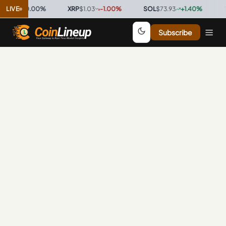
0.9997
LIVE
0.00
%
·
XRP
$1.03
-1.00
%
·
SOL
$73.93
+
1.40
%
·
TR
Subscribe