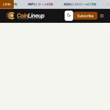
00
LIVE
+
3.21
%
·
XRP
$2.18
-1.43
%
·
ADA
$0.8900
+
0.75
%
·
AVA
Subscribe